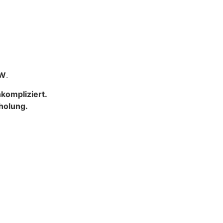
KW
.
nkompliziert.
holung.